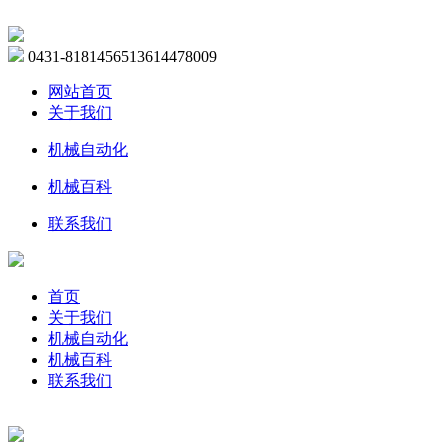
0431-81814565
13614478009
网站首页
关于我们
机械自动化
机械百科
联系我们
首页
关于我们
机械自动化
机械百科
联系我们