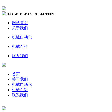
0431-81814565
13614478009
网站首页
关于我们
机械自动化
机械百科
联系我们
首页
关于我们
机械自动化
机械百科
联系我们