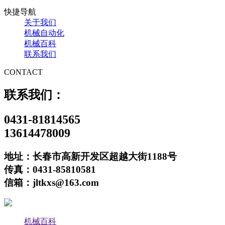
快捷导航
关于我们
机械自动化
机械百科
联系我们
CONTACT
联系我们：
0431-81814565
13614478009
地址：长春市高新开发区超越大街1188号
传真：0431-85810581
信箱：jltkxs@163.com
机械百科