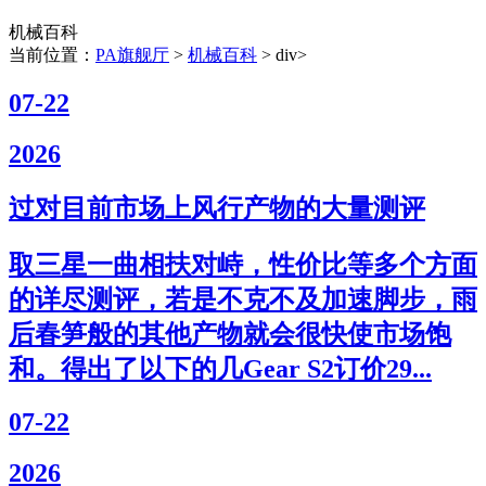
机械百科
当前位置：
PA旗舰厅
>
机械百科
> div>
07-22
2026
过对目前市场上风行产物的大量测评
取三星一曲相扶对峙，性价比等多个方面
的详尽测评，若是不克不及加速脚步，雨
后春笋般的其他产物就会很快使市场饱
和。得出了以下的几Gear S2订价29...
07-22
2026